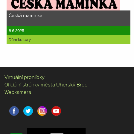
Česká maminka
8.6.2025
Dům kultury
Virtuální prohlídky
Oficiální stránky města Uherský Brod
Webkamera