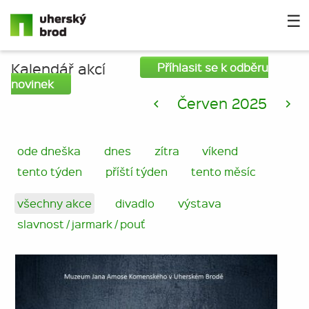
☰
Kalendář akcí
Příhlasit se k odběru
novinek
<
Červen 2025
>
ode dneška
dnes
zítra
víkend
tento týden
příští týden
tento měsíc
všechny akce
divadlo
výstava
slavnost / jarmark / pouť