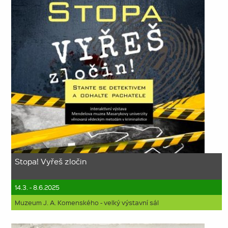
Stopa! Vyřeš zločin
14.3. - 8.6.2025
Muzeum J. A. Komenského - velký výstavní sál