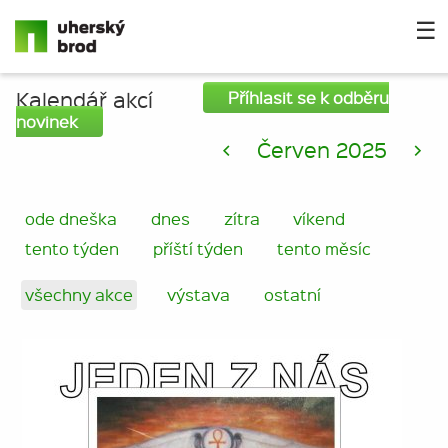
☰
Kalendář akcí
Příhlasit se k odběru
novinek
<
Červen 2025
>
ode dneška
dnes
zítra
víkend
tento týden
příští týden
tento měsíc
všechny akce
výstava
ostatní