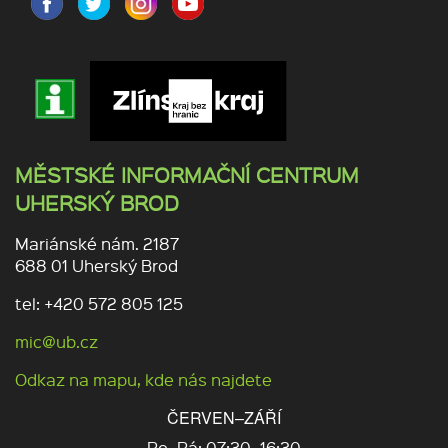
MĚSTSKÉ INFORMAČNÍ CENTRUM
UHERSKÝ BROD
Mariánské nám. 2187
688 01 Uherský Brod
tel: +420 572 805 125
mic@ub.cz
Odkaz na mapu, kde nás najdete
ČERVEN–ZÁŘÍ
Po–Pá: 07:30–16:30