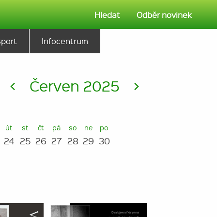
Hledat
Odběr novinek
Sport
Infocentrum
<
Červen 2025
>
út
st
čt
pá
so
ne
po
24
25
26
27
28
29
30