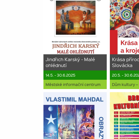
Jindřich Karský - Malé
Krása přírod
ohlédnutí
Slovácka
14.5. - 30.6.2025
20.5. - 30.6.2
Městské informační centrum
Dům kultury –