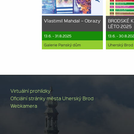
Vlastimil Mahdal – Obrazy
BRODSKÉ K
LÉTO 2025
13.6. - 31.8.2025
13.6. - 30.8.20
Galerie Panský dům
Uherský Brod
Virtuální prohlídky
Oficiální stránky města Uherský Brod
Webkamera