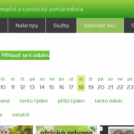
rmační a turistický portál města
ě
Naše tipy
Služby
Kalendář akcí
Příhlasit se k odběru
út
st
čt
pá
so
ne
po
út
st
čt
pá
so
ne
po
10
11
12
13
14
15
16
17
18
19
20
21
22
23
kend
tento týden
příští týden
tento měsíc
a
ostatní