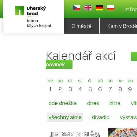
Info
O městě
Kam v Brod
Kalendář akcí
novinek
ne
po
út
st
čt
pá
so
ne
po
1
2
3
4
5
6
7
8
9
ode dneška
dnes
zítra
ví
všechny akce
divadlo
výstav