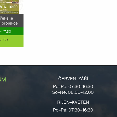
 řeka je
 projekce
 - 17:30
nitní
ČERVEN–ZÁŘÍ
UM
Po–Pá: 07:30–16:30
So–Ne: 08:00–12:00
ŘÍJEN–KVĚTEN
Po–Pá: 07:30–16:30