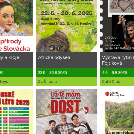
y a kroje
Africká odysea
Výstava rytin I
Fojtíková
025
22.5. - 20.6.2025
4.6. - 6.8.2025
 foyer
ZUŠ - aula
Café Club