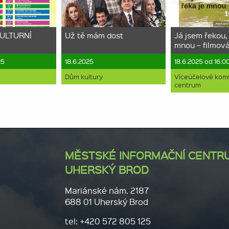
ULTURNÍ
Už tě mám dost
Já jsem řekou,
mnou – filmová
25
18.6.2025
18.6.2025 od 16:00
Dům kultury
Víceúčelové komu
centrum
MĚSTSKÉ INFORMAČNÍ CENTR
UHERSKÝ BROD
Mariánské nám. 2187
688 01 Uherský Brod
tel: +420 572 805 125