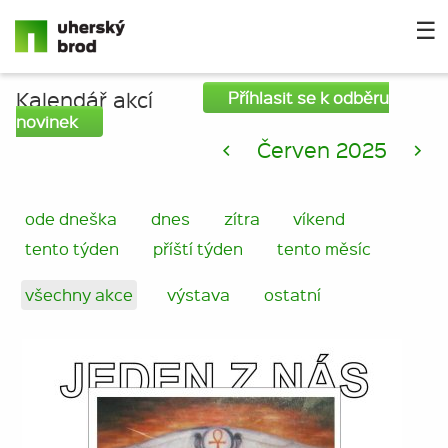
☰
Kalendář akcí
Příhlasit se k odběru
novinek
<
Červen 2025
>
ode dneška
dnes
zítra
víkend
tento týden
příští týden
tento měsíc
všechny akce
výstava
ostatní