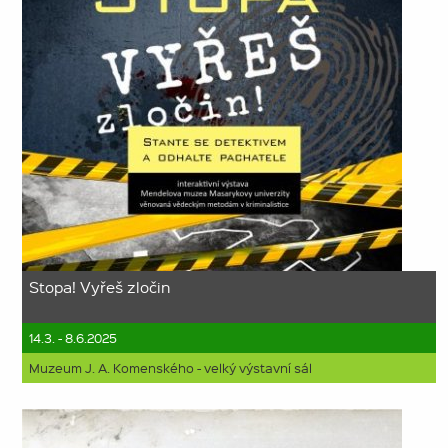
Stopa! Vyřeš zločin
14.3. - 8.6.2025
Muzeum J. A. Komenského - velký výstavní sál