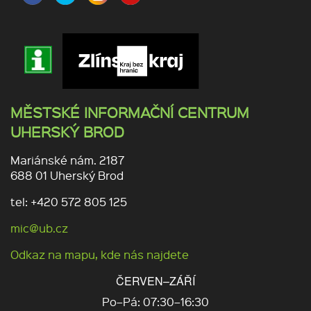
MĚSTSKÉ INFORMAČNÍ CENTRUM
UHERSKÝ BROD
Mariánské nám. 2187
688 01 Uherský Brod
tel: +420 572 805 125
mic@ub.cz
Odkaz na mapu, kde nás najdete
ČERVEN–ZÁŘÍ
Po–Pá: 07:30–16:30