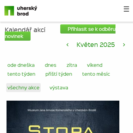
☰
Kalendář akcí
Příhlasit se k odběru
novinek
<
Květen 2025
>
ode dneška
dnes
zítra
víkend
tento týden
příští týden
tento měsíc
všechny akce
výstava