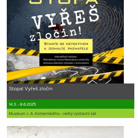
Stopa! Vyřeš zločin
14.3. - 8.6.2025
Muzeum J. A. Komenského - velký výstavní sál