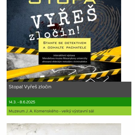
Stopa! Vyřeš zločin
14.3. - 8.6.2025
Muzeum J. A. Komenského - velký výstavní sál