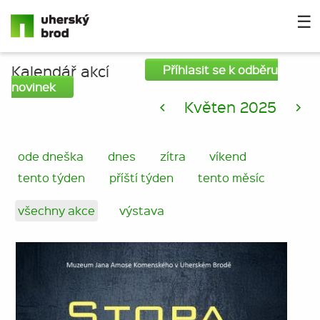
☰
Kalendář akcí
Příhlasit se k odběru
novinek
<
Květen 2025
>
ode dneška
dnes
zítra
víkend
tento týden
příští týden
tento měsíc
všechny akce
výstava