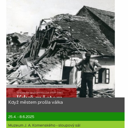
Když městem prošla válka
25.4. - 8.6.2025
Muzeum J. A. Komenského - sloupový sál