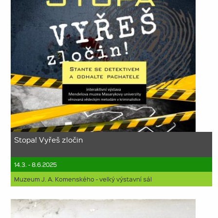
Stopa! Vyřeš zločin
14.3. - 8.6.2025
Muzeum J. A. Komenského - velký výstavní sál