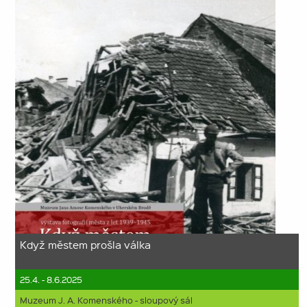
Když městem prošla válka
25.4. - 8.6.2025
Muzeum J. A. Komenského - sloupový sál