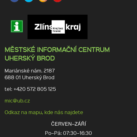
MĚSTSKÉ INFORMAČNÍ CENTRUM
UHERSKÝ BROD
Mariánské nám. 2187
688 01 Uherský Brod
tel: +420 572 805 125
mic@ub.cz
Odkaz na mapu, kde nás najdete
ČERVEN–ZÁŘÍ
Po–Pá: 07:30–16:30