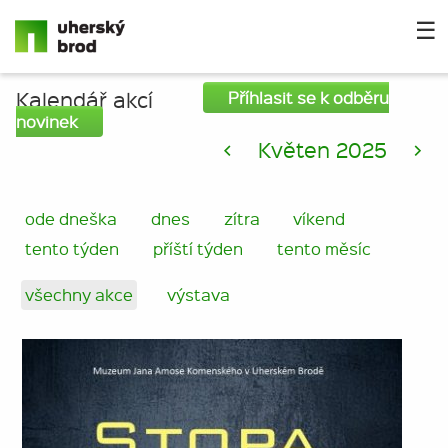
☰
Kalendář akcí
Příhlasit se k odběru
novinek
<
Květen 2025
>
ode dneška
dnes
zítra
víkend
tento týden
příští týden
tento měsíc
všechny akce
výstava