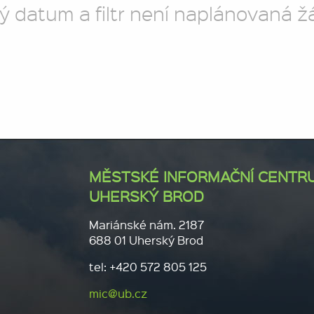
ý datum a filtr není naplánovaná ž
MĚSTSKÉ INFORMAČNÍ CENTR
UHERSKÝ BROD
Mariánské nám. 2187
688 01 Uherský Brod
tel: +420 572 805 125
mic@ub.cz