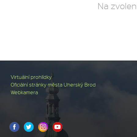
Na zvolen
Virtuální prohlídky
Oficiální stránky města Uherský Brod
Webkamera