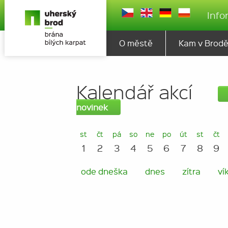
Info
O městě
Kam v Brod
Kalendář akcí
novinek
st
čt
pá
so
ne
po
út
st
čt
1
2
3
4
5
6
7
8
9
ode dneška
dnes
zítra
ví