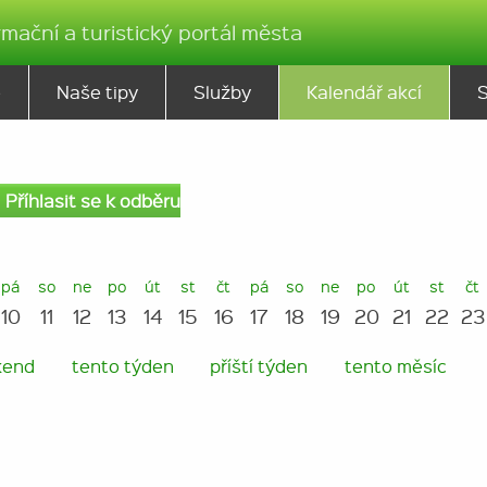
rmační a turistický portál města
ě
Naše tipy
Služby
Kalendář akcí
Příhlasit se k odběru
pá
so
ne
po
út
st
čt
pá
so
ne
po
út
st
čt
10
11
12
13
14
15
16
17
18
19
20
21
22
23
kend
tento týden
příští týden
tento měsíc