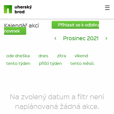
☰
Kalendář akcí
Příhlasit se k odběru
novinek
<
Prosinec 2021
>
ode dneška
dnes
zítra
víkend
tento týden
příští týden
tento měsíc
Na zvolený datum a filtr není
naplánovaná žádná akce.