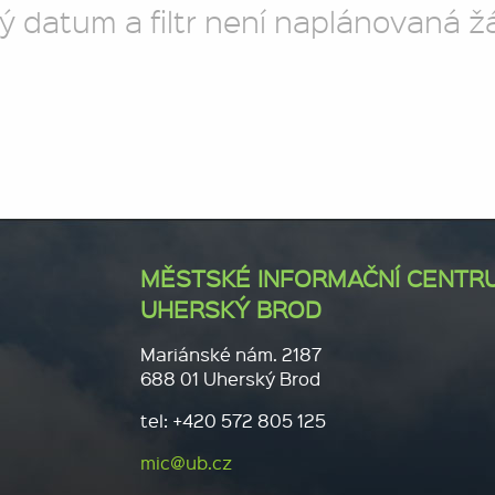
ý datum a filtr není naplánovaná ž
MĚSTSKÉ INFORMAČNÍ CENTR
UHERSKÝ BROD
Mariánské nám. 2187
688 01 Uherský Brod
tel: +420 572 805 125
mic@ub.cz