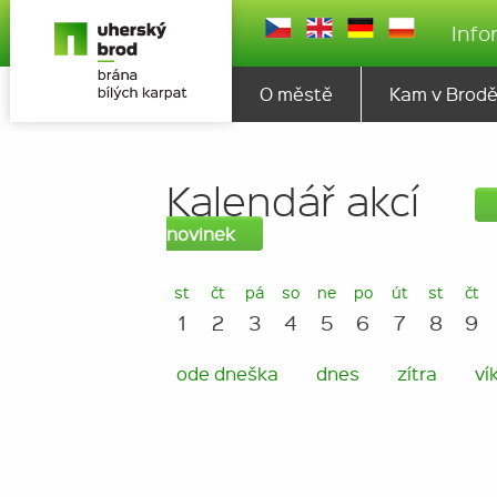
Info
O městě
Kam v Brod
Kalendář akcí
novinek
st
čt
pá
so
ne
po
út
st
čt
1
2
3
4
5
6
7
8
9
ode dneška
dnes
zítra
ví