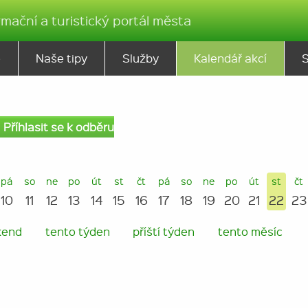
rmační a turistický portál města
ě
Naše tipy
Služby
Kalendář akcí
Příhlasit se k odběru
pá
so
ne
po
út
st
čt
pá
so
ne
po
út
st
čt
10
11
12
13
14
15
16
17
18
19
20
21
22
23
kend
tento týden
příští týden
tento měsíc