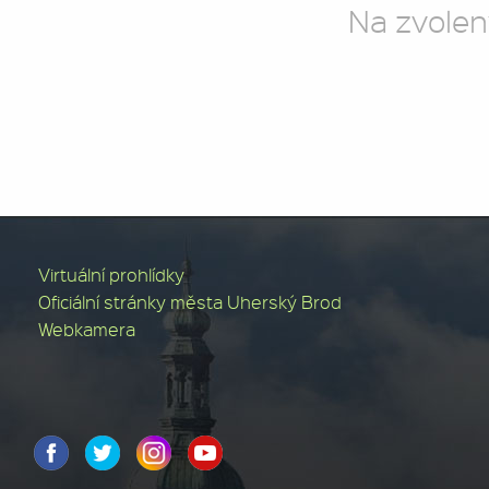
Na zvolen
Virtuální prohlídky
Oficiální stránky města Uherský Brod
Webkamera