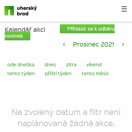
☰
Kalendář akcí
Příhlasit se k odběru
novinek
<
Prosinec 2021
>
ode dneška
dnes
zítra
víkend
tento týden
příští týden
tento měsíc
Na zvolený datum a filtr není
naplánovaná žádná akce.