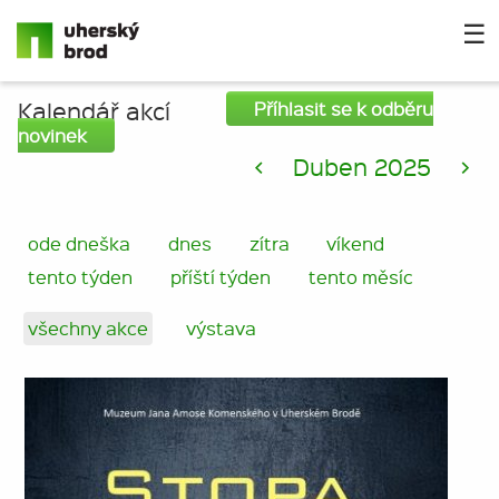
☰
Kalendář akcí
Příhlasit se k odběru
novinek
<
Duben 2025
>
ode dneška
dnes
zítra
víkend
tento týden
příští týden
tento měsíc
všechny akce
výstava