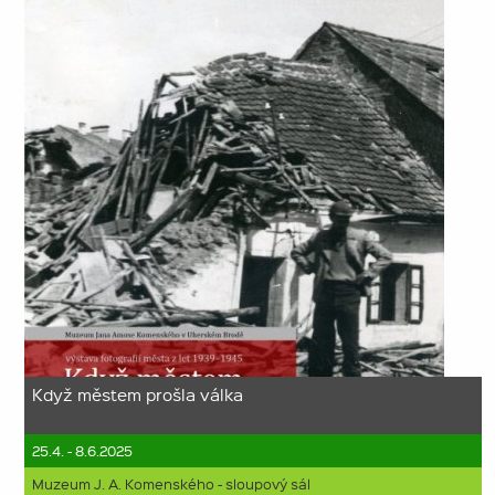
Když městem prošla válka
25.4. - 8.6.2025
Muzeum J. A. Komenského - sloupový sál