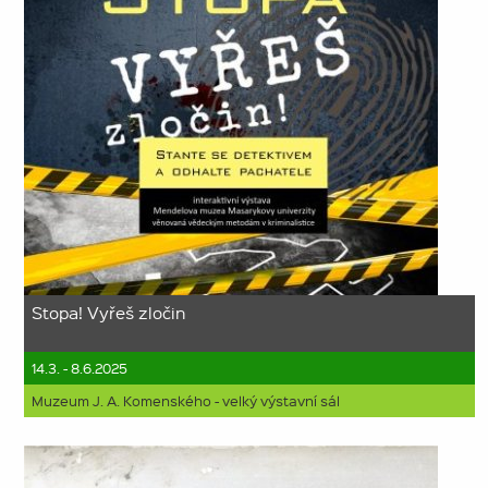
Stopa! Vyřeš zločin
14.3. - 8.6.2025
Muzeum J. A. Komenského - velký výstavní sál