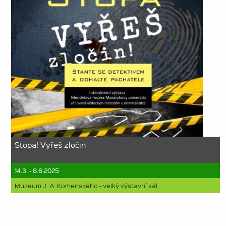
Stopa! Vyřeš zločin
14.3. - 8.6.2025
Muzeum J. A. Komenského - velký výstavní sál