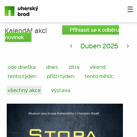
☰
Kalendář akcí
Příhlasit se k odběru
novinek
<
Duben 2025
>
ode dneška
dnes
zítra
víkend
tento týden
příští týden
tento měsíc
všechny akce
výstava