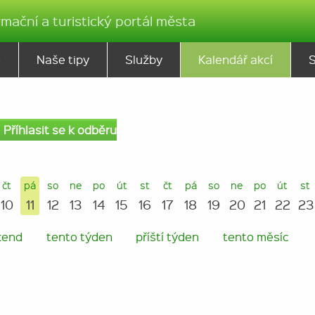
rmační a turistický portál města
ě
Naše tipy
Služby
Kalendář akcí
Příhlasit se k odběru
čt
pá
so
ne
po
út
st
čt
pá
so
ne
po
út
st
10
11
12
13
14
15
16
17
18
19
20
21
22
23
kend
tento týden
příští týden
tento měsíc