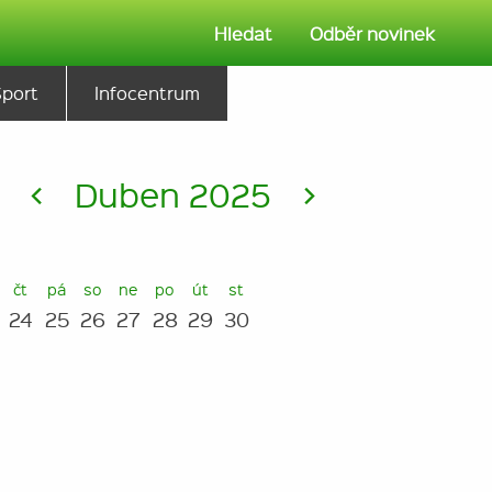
Hledat
Odběr novinek
Sport
Infocentrum
<
Duben 2025
>
čt
pá
so
ne
po
út
st
24
25
26
27
28
29
30