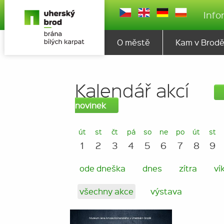
Info
O městě
Kam v Brod
Kalendář akcí
novinek
út
st
čt
pá
so
ne
po
út
st
1
2
3
4
5
6
7
8
9
ode dneška
dnes
zítra
ví
všechny akce
výstava