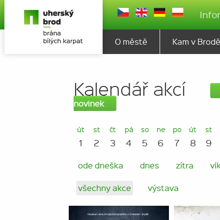
Info
O městě
Kam v Brod
Kalendář akcí
novinek
út
st
čt
pá
so
ne
po
út
st
1
2
3
4
5
6
7
8
9
ode dneška
dnes
zítra
ví
všechny akce
výstava