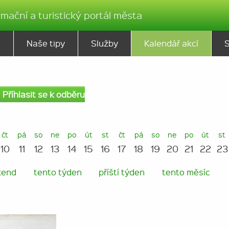
rmační a turistický portál města
ě
Naše tipy
Služby
Kalendář akcí
Příhlasit se k odběru
čt
pá
so
ne
po
út
st
čt
pá
so
ne
po
út
st
10
11
12
13
14
15
16
17
18
19
20
21
22
23
kend
tento týden
příští týden
tento měsíc