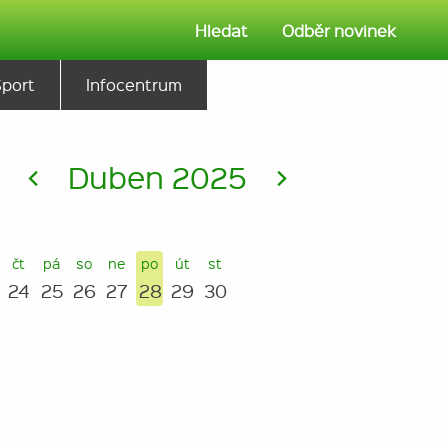
Hledat
Odběr novinek
Sport
Infocentrum
<
Duben 2025
>
čt
pá
so
ne
po
út
st
24
25
26
27
28
29
30