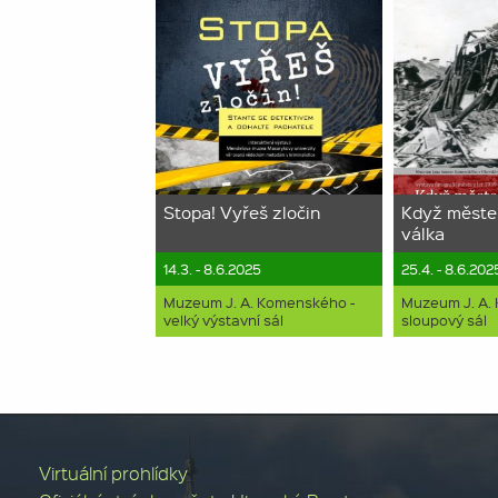
Stopa! Vyřeš zločin
Když měste
válka
14.3. - 8.6.2025
25.4. - 8.6.202
Muzeum J. A. Komenského -
Muzeum J. A.
velký výstavní sál
sloupový sál
Virtuální prohlídky