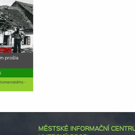
m prošla
5
 Komenského -
MĚSTSKÉ INFORMAČNÍ CENTR