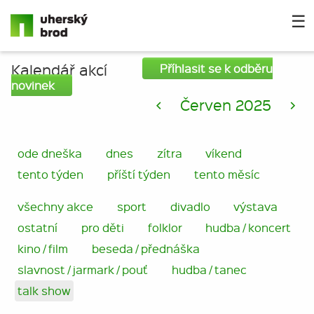
☰
Kalendář akcí
Příhlasit se k odběru
novinek
<
Červen 2025
>
ode dneška
dnes
zítra
víkend
tento týden
příští týden
tento měsíc
všechny akce
sport
divadlo
výstava
ostatní
pro děti
folklor
hudba / koncert
kino / film
beseda / přednáška
slavnost / jarmark / pouť
hudba / tanec
talk show