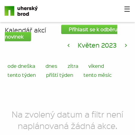
☰
Kalendář akcí
Příhlasit se k odběru
novinek
<
Květen 2023
>
ode dneška
dnes
zítra
víkend
tento týden
příští týden
tento měsíc
Na zvolený datum a filtr není
naplánovaná žádná akce.