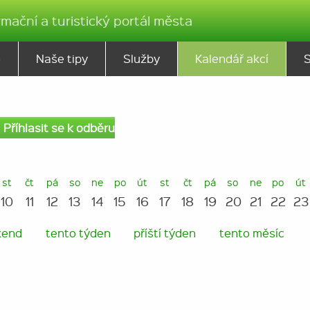
rmační a turistický portál města
ě
Naše tipy
Služby
Kalendář akcí
Příhlasit se k odběru
st
čt
pá
so
ne
po
út
st
čt
pá
so
ne
po
út
10
11
12
13
14
15
16
17
18
19
20
21
22
23
kend
tento týden
příští týden
tento měsíc