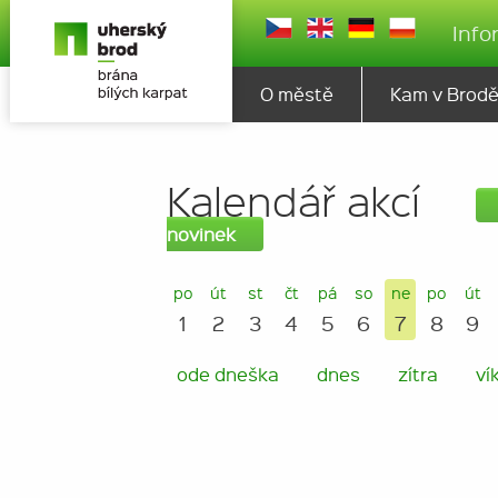
Info
O městě
Kam v Brod
Kalendář akcí
novinek
po
út
st
čt
pá
so
ne
po
út
1
2
3
4
5
6
7
8
9
ode dneška
dnes
zítra
ví