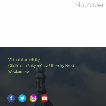
Na zvolen
Virtuální prohlídky
Oficiální stránky města Uherský Brod
Webkamera