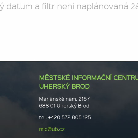
ý datum a filtr není naplánovaná ž
MĚSTSKÉ INFORMAČNÍ CENTR
UHERSKÝ BROD
Mariánské nám. 2187
688 01 Uherský Brod
tel: +420 572 805 125
mic@ub.cz