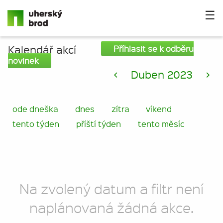
☰
Kalendář akcí
Příhlasit se k odběru
novinek
<
Duben 2023
>
ode dneška
dnes
zítra
víkend
tento týden
příští týden
tento měsíc
Na zvolený datum a filtr není
naplánovaná žádná akce.