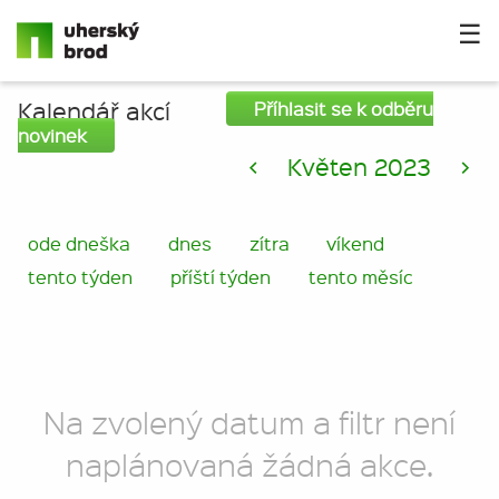
☰
Kalendář akcí
Příhlasit se k odběru
novinek
<
Květen 2023
>
ode dneška
dnes
zítra
víkend
tento týden
příští týden
tento měsíc
Na zvolený datum a filtr není
naplánovaná žádná akce.