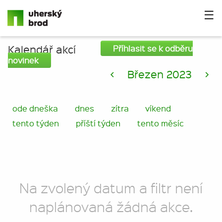
☰
Kalendář akcí
Příhlasit se k odběru
novinek
<
Březen 2023
>
ode dneška
dnes
zítra
víkend
tento týden
příští týden
tento měsíc
Na zvolený datum a filtr není
naplánovaná žádná akce.