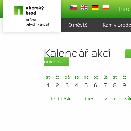
Info
O městě
Kam v Brod
Kalendář akcí
novinek
st
čt
pá
so
ne
po
út
st
čt
1
2
3
4
5
6
7
8
9
ode dneška
dnes
zítra
ví