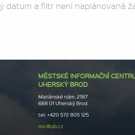
ý datum a filtr není naplánovaná ž
MĚSTSKÉ INFORMAČNÍ CENTR
UHERSKÝ BROD
Mariánské nám. 2187
688 01 Uherský Brod
tel: +420 572 805 125
mic@ub.cz