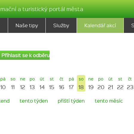
rmační a turistický portál města
ě
Naše tipy
Služby
Kalendář akcí
Příhlasit se k odběru
pá
so
ne
po
út
st
čt
pá
so
ne
po
út
st
čt
10
11
12
13
14
15
16
17
18
19
20
21
22
23
kend
tento týden
příští týden
tento měsíc