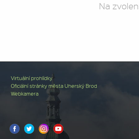
Na zvolen
Virtuální prohlídky
Oficiální stránky města Uherský Brod
Webkamera