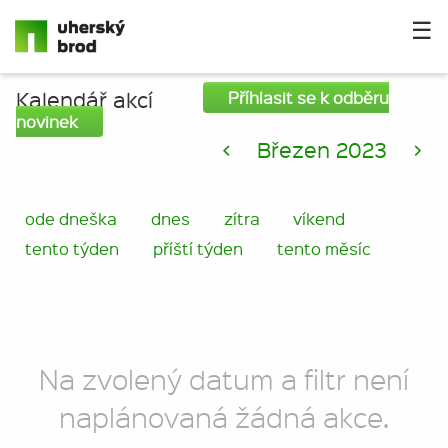
☰
Kalendář akcí
Příhlasit se k odběru
novinek
<
Březen 2023
>
ode dneška
dnes
zítra
víkend
tento týden
příští týden
tento měsíc
Na zvolený datum a filtr není
naplánovaná žádná akce.