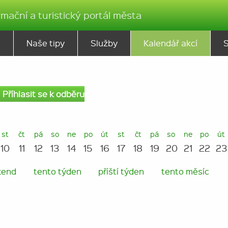
rmační a turistický portál města
ě
Naše tipy
Služby
Kalendář akcí
Příhlasit se k odběru
st
čt
pá
so
ne
po
út
st
čt
pá
so
ne
po
út
10
11
12
13
14
15
16
17
18
19
20
21
22
23
kend
tento týden
příští týden
tento měsíc