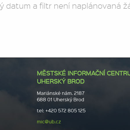
ý datum a filtr není naplánovaná ž
MĚSTSKÉ INFORMAČNÍ CENTR
UHERSKÝ BROD
Mariánské nám. 2187
688 01 Uherský Brod
tel: +420 572 805 125
mic@ub.cz