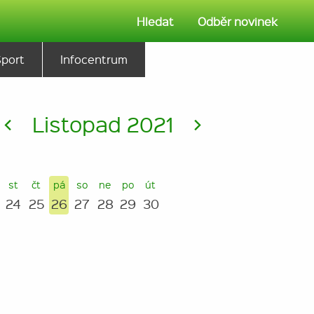
Hledat
Odběr novinek
Sport
Infocentrum
<
Listopad 2021
>
st
čt
pá
so
ne
po
út
24
25
26
27
28
29
30