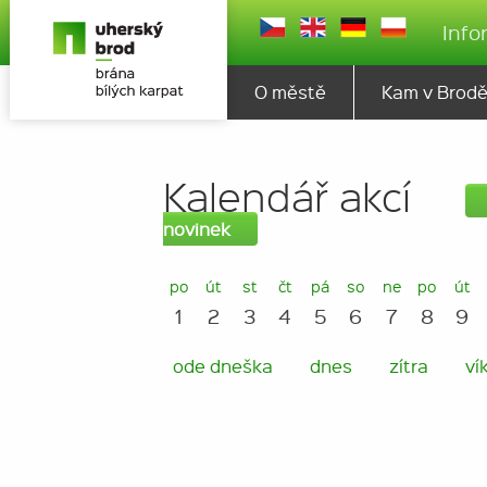
Info
O městě
Kam v Brod
Kalendář akcí
novinek
po
út
st
čt
pá
so
ne
po
út
1
2
3
4
5
6
7
8
9
ode dneška
dnes
zítra
ví