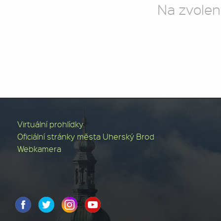
Na zvolen
Virtuální prohlídky
Oficiální stránky města Uherský Brod
Webkamera