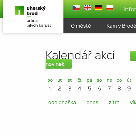
Info
O městě
Kam v Brod
Kalendář akcí
novinek
po
út
st
čt
pá
so
ne
po
út
1
2
3
4
5
6
7
8
9
ode dneška
dnes
zítra
ví