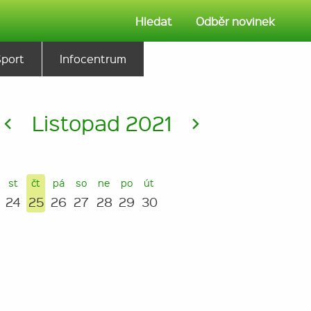
Hledat
Odběr novinek
Sport
Infocentrum
<
Listopad 2021
>
st
čt
pá
so
ne
po
út
24
25
26
27
28
29
30