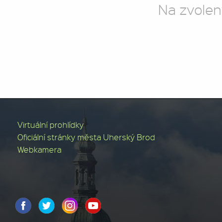
Na zvolen
Virtuální prohlídky
Oficiální stránky města Uherský Brod
Webkamera