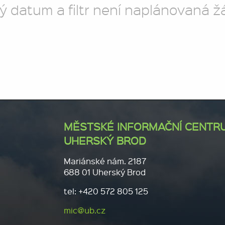
ý datum a filtr není naplánovaná ž
MĚSTSKÉ INFORMAČNÍ CENTR
UHERSKÝ BROD
Mariánské nám. 2187
688 01 Uherský Brod
tel: +420 572 805 125
mic@ub.cz