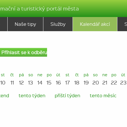
rmační a turistický portál města
ě
Naše tipy
Služby
Kalendář akcí
Příhlasit se k odběru
st
čt
pá
so
ne
po
út
st
čt
pá
so
ne
po
út
10
11
12
13
14
15
16
17
18
19
20
21
22
23
kend
tento týden
příští týden
tento měsíc