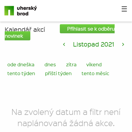
☰
Kalendář akcí
Příhlasit se k odběru
novinek
<
Listopad 2021
>
ode dneška
dnes
zítra
víkend
tento týden
příští týden
tento měsíc
Na zvolený datum a filtr není
naplánovaná žádná akce.