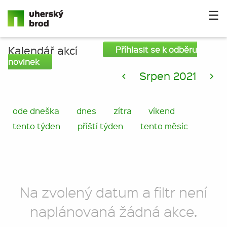
☰
Kalendář akcí
Příhlasit se k odběru
novinek
<
Srpen 2021
>
ode dneška
dnes
zítra
víkend
tento týden
příští týden
tento měsíc
Na zvolený datum a filtr není
naplánovaná žádná akce.