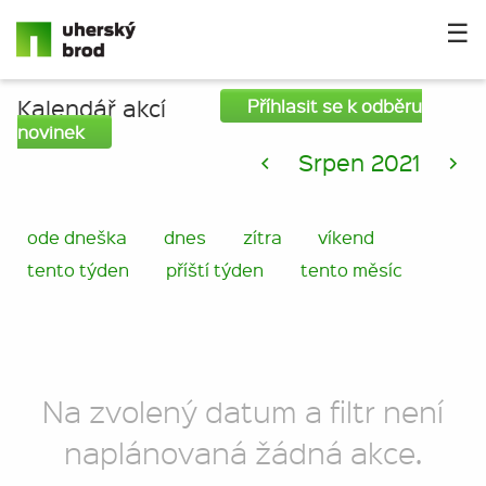
☰
Kalendář akcí
Příhlasit se k odběru
novinek
<
Srpen 2021
>
ode dneška
dnes
zítra
víkend
tento týden
příští týden
tento měsíc
Na zvolený datum a filtr není
naplánovaná žádná akce.