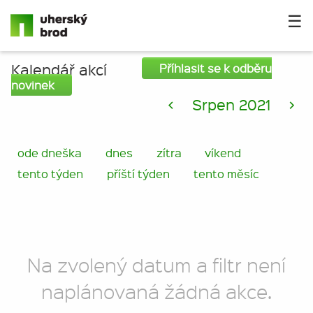
☰
Kalendář akcí
Příhlasit se k odběru
novinek
<
Srpen 2021
>
ode dneška
dnes
zítra
víkend
tento týden
příští týden
tento měsíc
Na zvolený datum a filtr není
naplánovaná žádná akce.