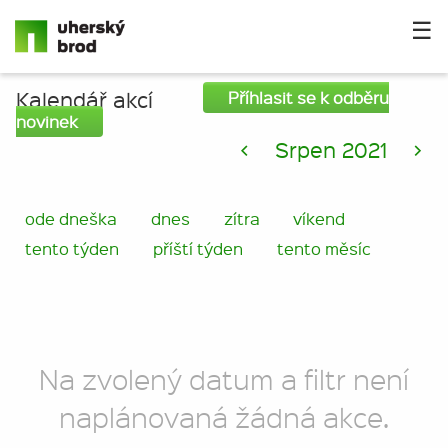
☰
Kalendář akcí
Příhlasit se k odběru
novinek
<
Srpen 2021
>
ode dneška
dnes
zítra
víkend
tento týden
příští týden
tento měsíc
Na zvolený datum a filtr není
naplánovaná žádná akce.