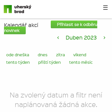
☰
Kalendář akcí
Příhlasit se k odběru
novinek
<
Duben 2023
>
ode dneška
dnes
zítra
víkend
tento týden
příští týden
tento měsíc
Na zvolený datum a filtr není
naplánovaná žádná akce.