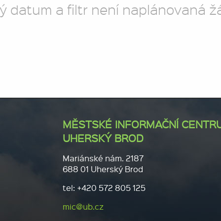
ý datum a filtr není naplánovaná ž
MĚSTSKÉ INFORMAČNÍ CENTR
UHERSKÝ BROD
Mariánské nám. 2187
688 01 Uherský Brod
tel: +420 572 805 125
mic@ub.cz