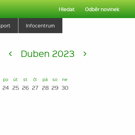
Hledat
Odběr novinek
Sport
Infocentrum
<
Duben 2023
>
po
út
st
čt
pá
so
ne
24
25
26
27
28
29
30