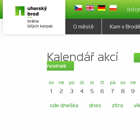
Info
O městě
Kam v Brod
Kalendář akcí
novinek
so
ne
po
út
st
čt
pá
so
ne
1
2
3
4
5
6
7
8
9
ode dneška
dnes
zítra
ví