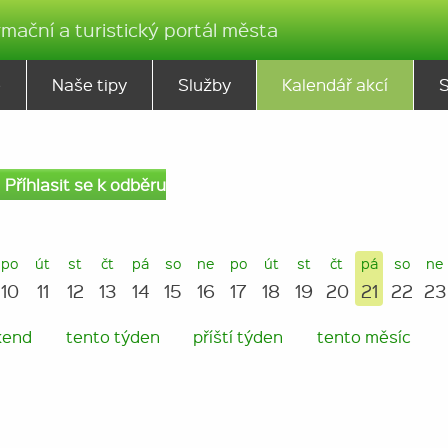
rmační a turistický portál města
ě
Naše tipy
Služby
Kalendář akcí
Příhlasit se k odběru
po
út
st
čt
pá
so
ne
po
út
st
čt
pá
so
ne
10
11
12
13
14
15
16
17
18
19
20
21
22
23
kend
tento týden
příští týden
tento měsíc