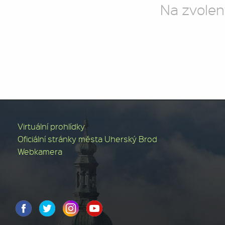
Na zvolen
Virtuální prohlídky
Oficiální stránky města Uherský Brod
Webkamera