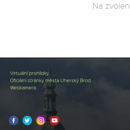
Na zvolen
Virtuální prohlídky
Oficiální stránky města Uherský Brod
Webkamera