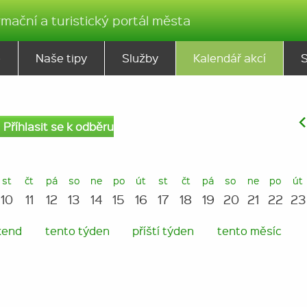
rmační a turistický portál města
ě
Naše tipy
Služby
Kalendář akcí
Příhlasit se k odběru
st
čt
pá
so
ne
po
út
st
čt
pá
so
ne
po
út
10
11
12
13
14
15
16
17
18
19
20
21
22
23
kend
tento týden
příští týden
tento měsíc