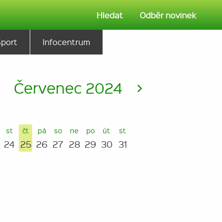
Hledat
Odběr novinek
Sport
Infocentrum
<
Červenec 2024
>
st
čt
pá
so
ne
po
út
st
24
25
26
27
28
29
30
31