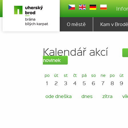
Info
O městě
Kam v Brod
Kalendář akcí
novinek
po
út
st
čt
pá
so
ne
po
út
1
2
3
4
5
6
7
8
9
ode dneška
dnes
zítra
ví