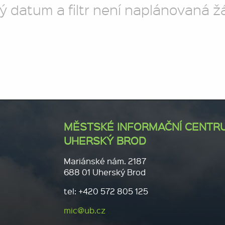
ý datum a filtr není naplánovaná ž
MĚSTSKÉ INFORMAČNÍ CENTR
UHERSKÝ BROD
Mariánské nám. 2187
688 01 Uherský Brod
tel: +420 572 805 125
mic@ub.cz