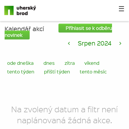
☰
Kalendář akcí
Příhlasit se k odběru
novinek
<
Srpen 2024
>
ode dneška
dnes
zítra
víkend
tento týden
příští týden
tento měsíc
Na zvolený datum a filtr není
naplánovaná žádná akce.