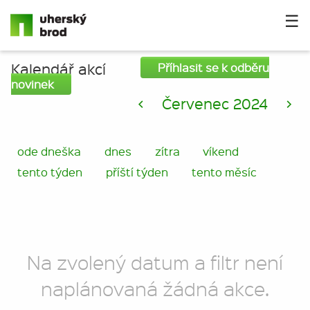
☰
Kalendář akcí
Příhlasit se k odběru
novinek
<
Červenec 2024
>
ode dneška
dnes
zítra
víkend
tento týden
příští týden
tento měsíc
Na zvolený datum a filtr není
naplánovaná žádná akce.