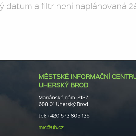
ý datum a filtr není naplánovaná ž
MĚSTSKÉ INFORMAČNÍ CENTR
UHERSKÝ BROD
Mariánské nám. 2187
688 01 Uherský Brod
tel: +420 572 805 125
mic@ub.cz