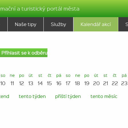
rmační a turistický portál města
ě
Naše tipy
Služby
Kalendář akcí
Příhlasit se k odběru
so
ne
po
út
st
čt
pá
so
ne
po
út
st
čt
pá
10
11
12
13
14
15
16
17
18
19
20
21
22
23
kend
tento týden
příští týden
tento měsíc