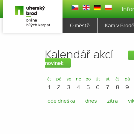
Info
O městě
Kam v Brod
Kalendář akcí
novinek
čt
pá
so
ne
po
út
st
čt
pá
1
2
3
4
5
6
7
8
9
ode dneška
dnes
zítra
ví