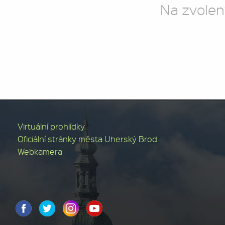
Na zvolen
Virtuální prohlídky
Oficiální stránky města Uherský Brod
Webkamera