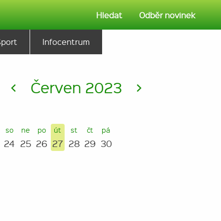
Hledat
Odběr novinek
Sport
Infocentrum
<
Červen 2023
>
so
ne
po
út
st
čt
pá
24
25
26
27
28
29
30