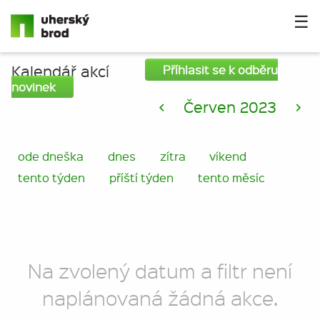
☰
Kalendář akcí
Příhlasit se k odběru
novinek
<
Červen 2023
>
ode dneška
dnes
zítra
víkend
tento týden
příští týden
tento měsíc
Na zvolený datum a filtr není
naplánovaná žádná akce.