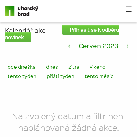
☰
Kalendář akcí
Příhlasit se k odběru
novinek
<
Červen 2023
>
ode dneška
dnes
zítra
víkend
tento týden
příští týden
tento měsíc
Na zvolený datum a filtr není
naplánovaná žádná akce.