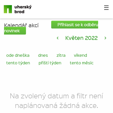
☰
Kalendář akcí
Příhlasit se k odběru
novinek
<
Květen 2022
>
ode dneška
dnes
zítra
víkend
tento týden
příští týden
tento měsíc
Na zvolený datum a filtr není
naplánovaná žádná akce.