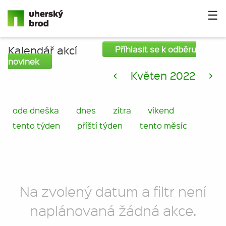
☰
Kalendář akcí
Příhlasit se k odběru
novinek
<
Květen 2022
>
ode dneška
dnes
zítra
víkend
tento týden
příští týden
tento měsíc
Na zvolený datum a filtr není
naplánovaná žádná akce.