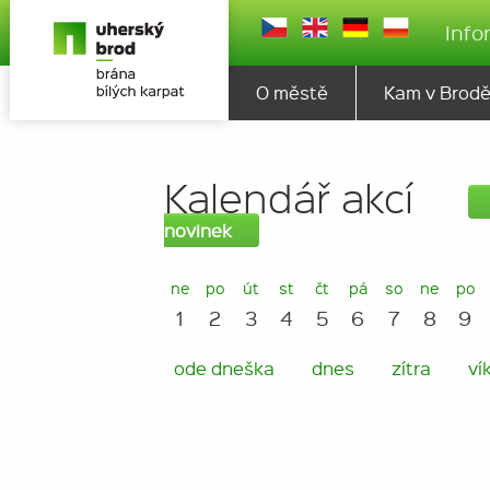
Info
O městě
Kam v Brod
Kalendář akcí
novinek
ne
po
út
st
čt
pá
so
ne
po
1
2
3
4
5
6
7
8
9
ode dneška
dnes
zítra
ví