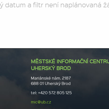
ý datum a filtr není naplánovaná ž
MĚSTSKÉ INFORMAČNÍ CENTR
UHERSKÝ BROD
Mariánské nám. 2187
688 01 Uherský Brod
tel: +420 572 805 125
mic@ub.cz