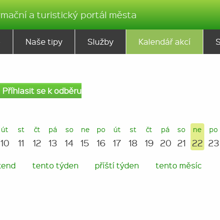
rmační a turistický portál města
ě
Naše tipy
Služby
Kalendář akcí
Příhlasit se k odběru
út
st
čt
pá
so
ne
po
út
st
čt
pá
so
ne
po
10
11
12
13
14
15
16
17
18
19
20
21
22
23
kend
tento týden
příští týden
tento měsíc