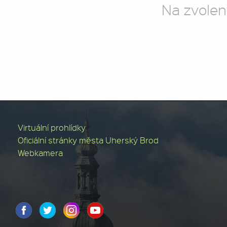
Na zvolen
Virtuální prohlídky
Oficiální stránky města Uherský Brod
Webkamera