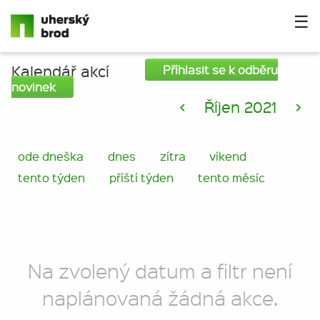
☰
Kalendář akcí
Příhlasit se k odběru
novinek
<
Říjen 2021
>
ode dneška
dnes
zítra
víkend
tento týden
příští týden
tento měsíc
Na zvolený datum a filtr není
naplánovaná žádná akce.