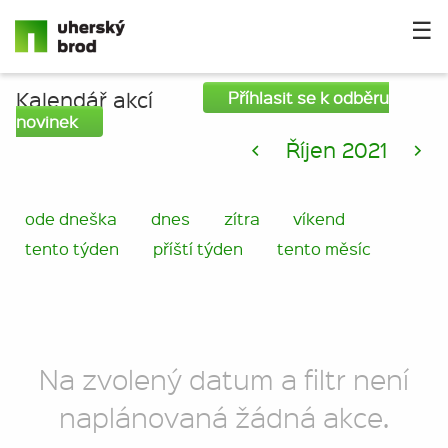
☰
Kalendář akcí
Příhlasit se k odběru
novinek
<
Říjen 2021
>
ode dneška
dnes
zítra
víkend
tento týden
příští týden
tento měsíc
Na zvolený datum a filtr není
naplánovaná žádná akce.