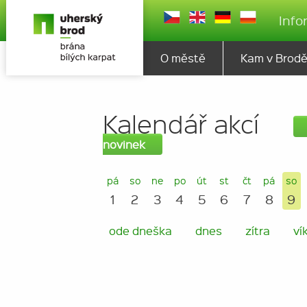
Info
O městě
Kam v Brod
Kalendář akcí
novinek
pá
so
ne
po
út
st
čt
pá
so
1
2
3
4
5
6
7
8
9
ode dneška
dnes
zítra
ví