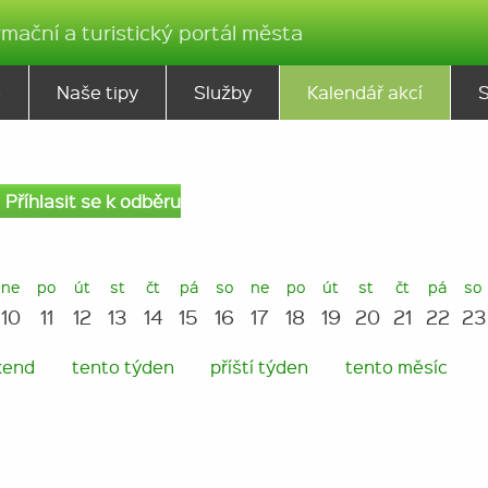
rmační a turistický portál města
ě
Naše tipy
Služby
Kalendář akcí
Příhlasit se k odběru
ne
po
út
st
čt
pá
so
ne
po
út
st
čt
pá
so
10
11
12
13
14
15
16
17
18
19
20
21
22
23
kend
tento týden
příští týden
tento měsíc