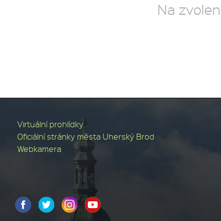
Na zvolen
Virtuální prohlídky
Oficiální stránky města Uherský Brod
Webkamera