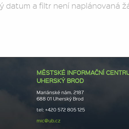
ý datum a filtr není naplánovaná ž
MĚSTSKÉ INFORMAČNÍ CENTR
UHERSKÝ BROD
Mariánské nám. 2187
688 01 Uherský Brod
tel: +420 572 805 125
mic@ub.cz