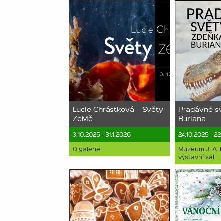
Lucie Chrástková – Světy
Pradávné s
ZeMě
Buriana
3.10.2025 - 31.1.2026
24.10.2025 - 2
Q galerie
Muzeum J. A.
výstavní sál