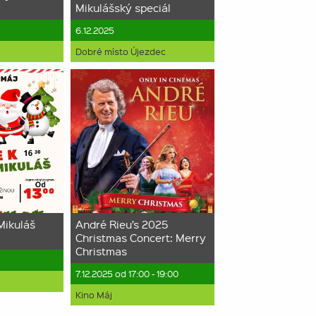
Mikulášský speciál
0
6.12.2025
Dobré místo Újezdec
Mikuláš
André Rieu’s 2025
Christmas Concert: Merry
Christmas
7.12.2025 od 17:00 - 19:00
Kino Máj