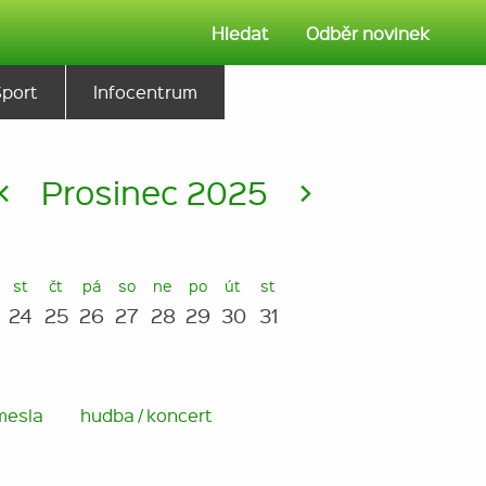
Hledat
Odběr novinek
Sport
Infocentrum
<
Prosinec 2025
>
st
čt
pá
so
ne
po
út
st
24
25
26
27
28
29
30
31
mesla
hudba / koncert