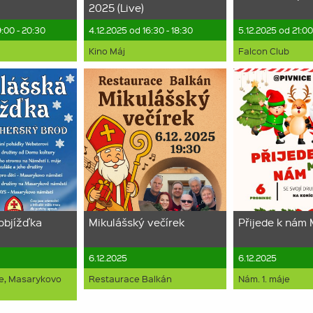
2025 (Live)
9:00 - 20:30
4.12.2025 od 16:30 - 18:30
5.12.2025 od 21:0
Kino Máj
Falcon Club
objížďka
Mikulášský večírek
Přijede k nám 
6.12.2025
6.12.2025
je, Masarykovo
Restaurace Balkán
Nám. 1. máje