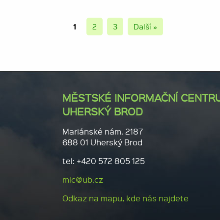
1
2
3
Další »
MĚSTSKÉ INFORMAČNÍ CENTR
UHERSKÝ BROD
Mariánské nám. 2187
688 01 Uherský Brod
tel: +420 572 805 125
mic@ub.cz
Odkaz na mapu, kde nás najdete