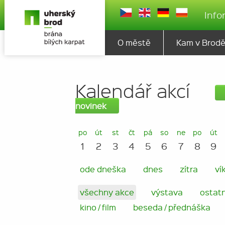
Info
O městě
Kam v Brod
Kalendář akcí
novinek
po
út
st
čt
pá
so
ne
po
út
1
2
3
4
5
6
7
8
9
ode dneška
dnes
zítra
ví
všechny akce
výstava
ostatn
kino / film
beseda / přednáška