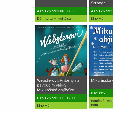
Strange
4.12.2025 od 17:00 - 18:30
4.12.2025 od 1
Dům kultury - velký sál
Kino Máj
Websterovi: Příběhy na
Mikulášská 
pavoučím vlákn/
Mikulášská objížďka
6.12.2025
6.12.2025 od 15:00 - 16:00
náměstí 1. má
nám.
Kino Máj