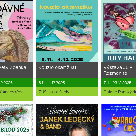
věty Zdeňka
Kouzlo okamžiku
Výstava July 
Rozmanitá
2.2.2026
6.11. - 4.12.2025
7.11. - 23.12.2025
 Komenského –
ZUŠ – aula školy
Galerie Panský 