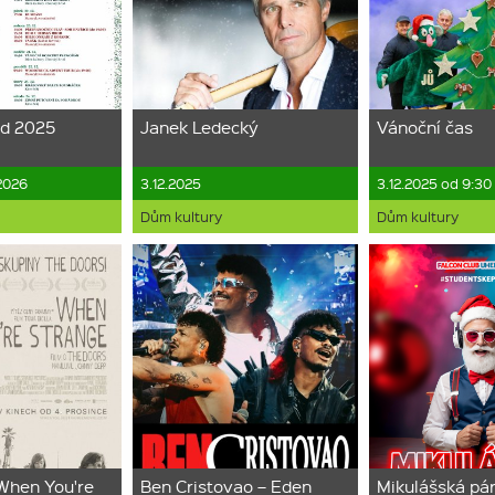
od 2025
Janek Ledecký
Vánoční čas
.2026
3.12.2025
3.12.2025 od 9:30 
Dům kultury
Dům kultury
When You're
Ben Cristovao – Eden
Mikulášská pá