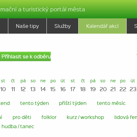
rmační a turistický portál města
ě
Naše tipy
Služby
Kalendář akcí
Příhlasit se k odběru
st
čt
pá
so
ne
po
út
st
čt
pá
so
ne
po
út
10
11
12
13
14
15
16
17
18
19
20
21
22
23
kend
tento týden
příští týden
tento měsíc
í
pro děti
folklor
kurz / workshop
lidová ře
hudba / tanec