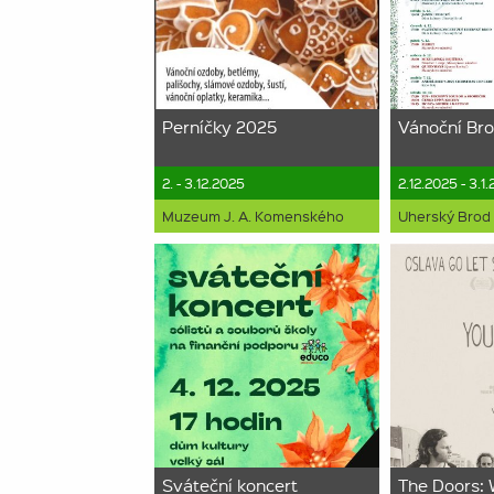
Perníčky 2025
Vánoční Br
2. - 3.12.2025
2.12.2025 - 3.1
Muzeum J. A. Komenského
Uherský Brod
Sváteční koncert
The Doors: 