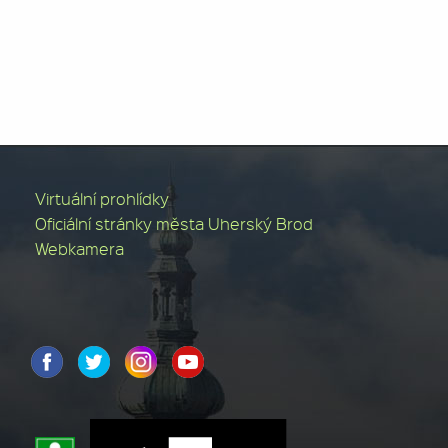
Virtuální prohlídky
Oficiální stránky města Uherský Brod
Webkamera