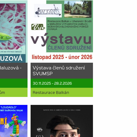
Haluzová -
Výstava členů sdružení
SVUMSP
30.11.2025 - 28.2.2026
dům
Restaurace Balkán