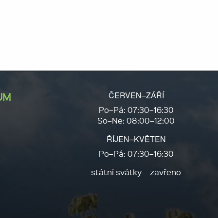
ČERVEN–ZÁŘÍ
UM
Po–Pá: 07:30–16:30
So–Ne: 08:00–12:00
ŘÍJEN–KVĚTEN
Po–Pá: 07:30–16:30
státní svátky – zavřeno