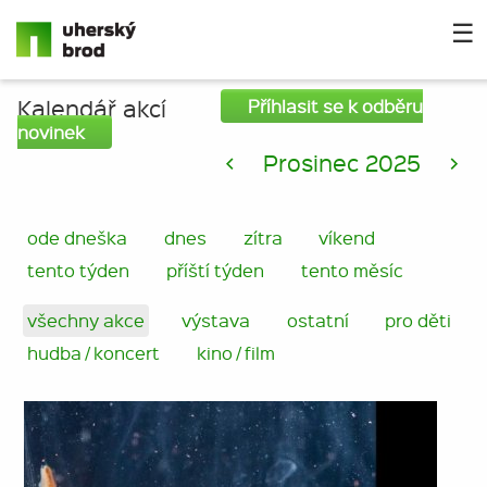
☰
Kalendář akcí
Příhlasit se k odběru
novinek
<
Prosinec 2025
>
ode dneška
dnes
zítra
víkend
tento týden
příští týden
tento měsíc
všechny akce
výstava
ostatní
pro děti
hudba / koncert
kino / film