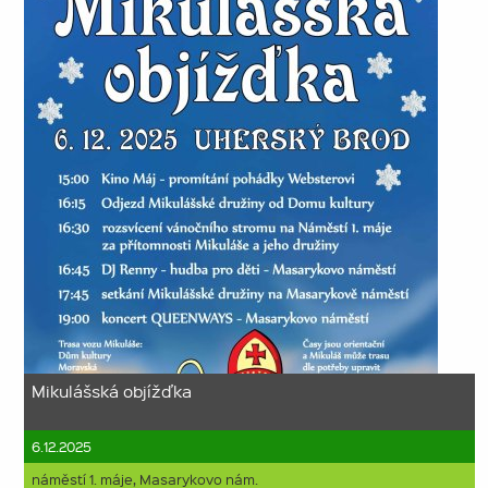
Mikulášská objížďka
6.12.2025
náměstí 1. máje, Masarykovo nám.