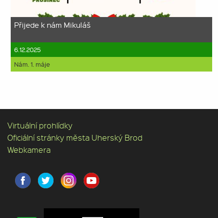
Přijede k nám Mikuláš
6.12.2025
Nám. 1. máje
Virtuální prohlídky
Oficiální stránky města Uherský Brod
Webkamera