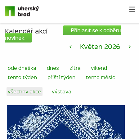
☰
Kalendář akcí
Příhlasit se k odběru
novinek
<
Květen 2026
>
ode dneška
dnes
zítra
víkend
tento týden
příští týden
tento měsíc
všechny akce
výstava