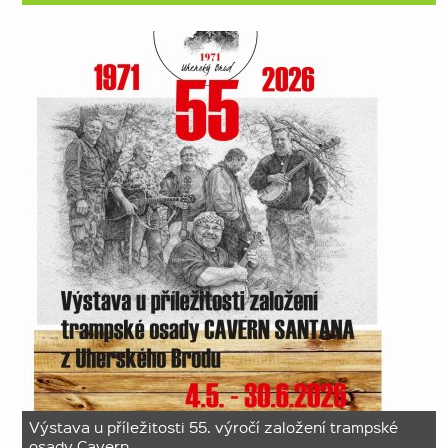
Výstava u příležitosti 55. výročí založení trampské
osady Cavern…