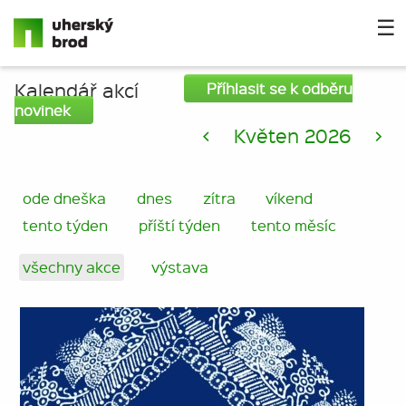
☰
Kalendář akcí
Příhlasit se k odběru
novinek
<
Květen 2026
>
ode dneška
dnes
zítra
víkend
tento týden
příští týden
tento měsíc
všechny akce
výstava